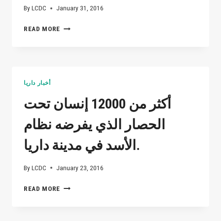
By
LCDC
January 31, 2016
الإرهابي
READ MORE
بشار
الأسد
يحاصر
المدنيين
ويقتل
أخبار داريا
الأطفال
بالبراميل
أكثر من 12000 إنسان تحت
المتفجرة
!
الحصار الذي يفرضه نظام
الأسد في مدينة داريا.
By
LCDC
January 23, 2016
أكثر
READ MORE
من
12000
إنسان