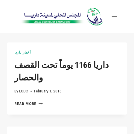
Skip
to
content
أخبار داريا
داريا 1166 يوماً تحت القصف
والحصار
By
LCDC
February 1, 2016
داريا
READ MORE
1166
يوماً
تحت
القصف
والحصار