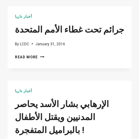
ديمستورا
بالامس
YES,
أخبار داريا
MR.
DE
جرائم تحت غطاء الأمم المتحدة
MISTURA,
WE
By
LCDC
January 31, 2016
WILL
RAISE
جرائم
READ MORE
OUR
تحت
VOICES:
غطاء
ENOUGH
الأمم
WITH
المتحدة
ASSAD,
أخبار داريا
KHALAS.
نعم
الإرهابي بشار الأسد يحاصر
ديمستورا،
سنرفع
المدنيين ويقتل الأطفال
اصواتنا:
ليسقط
بالبراميل المتفجرة !
الأسد.
خلص!