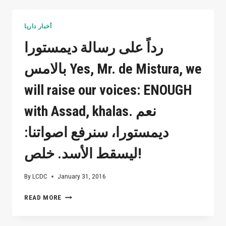
نبأ
استشهاد
أخبار داريا
خمسة
من
رداً على رسالة ديمستورا
خيرة
شبابها
بالامس Yes, Mr. de Mistura, we
اليوم
،قضوا
will raise our voices: ENOUGH
دفاعا
عن
with Assad, khalas. نعم
مدينتهم
وحرصا
ديمستورا، سنرفع اصواتنا:
على
وطنهم
ليسقط الأسد. خلص!
نسأل
الله
By
LCDC
January 31, 2016
الرحمة
والمغفرة
رداً
READ MORE
للشهداء
على
والصبروالسلوان
رسالة
لذويهم