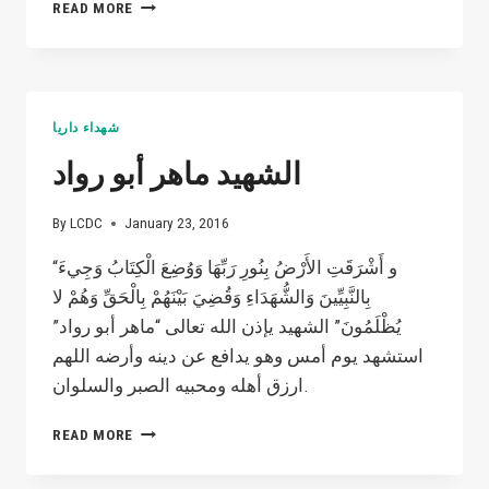
WHY
READ MORE
SHOULD
YOU
WAIT
UNTIL
IT’S
شهداء داريا
TOO
LATE
الشهيد ماهر أبو رواد
?
By
LCDC
January 23, 2016
“و أَشْرَقَتِ الأَرْضُ بِنُورِ رَبِّهَا وَوُضِعَ الْكِتَابُ وَجِيءَ
بِالنَّبِيِّينَ وَالشُّهَدَاءِ وَقُضِيَ بَيْنَهُمْ بِالْحَقِّ وَهُمْ لا
يُظْلَمُونَ” الشهيد يإذن الله تعالى “ماهر أبو رواد”
استشهد يوم أمس وهو يدافع عن دينه وأرضه اللهم
ارزق أهله ومحبيه الصبر والسلوان.
الشهيد
READ MORE
ماهر
أبو