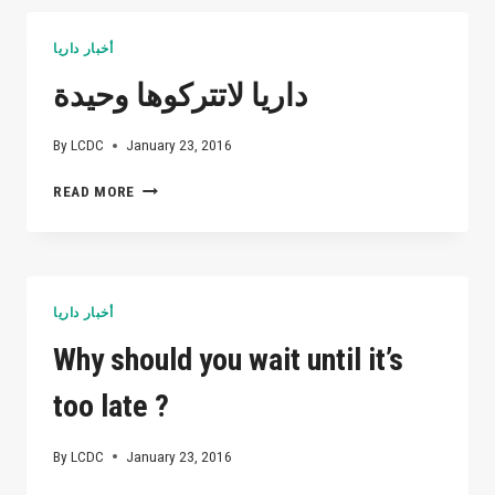
تحت
الحصار
أخبار داريا
الذي
يفرضه
داريا لاتتركوها وحيدة
نظام
الأسد
By
LCDC
January 23, 2016
في
مدينة
داريا
READ MORE
داريا.
لاتتركوها
وحيدة
أخبار داريا
Why should you wait until it’s
too late ?
By
LCDC
January 23, 2016