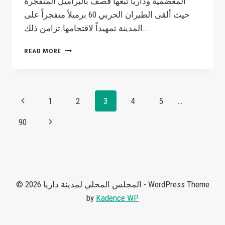
المعضمية وداريا تبعها قصف بالبراميل المتفجرة
حيث ألقى الطيران الحربي 60 برميلاً متفجراً على
المدينة تمهيداً لاقتحامها.تزامن ذلك…
الحصاد
READ MORE
اليومي
للأوضاع
الميدانية
والطبية
Page
Previous
1
2
3
4
5
…
والإنسانية
في
navigation
Page
Next
90
مدينة
داريا
Page
21
كانون
الثاني
2016
© 2026 المجلس المحلي لمدينة داريا - WordPress Theme
by
Kadence WP