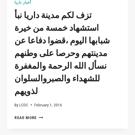
أخبار داريا
تزف لكم مدينة داريا نبأ
استشهاد خمسة من خيرة
شبابها اليوم ،قضوا دفاعا عن
مدينتهم وحرصا على وطنهم
نسأل الله الرحمة والمغفرة
للشهداء والصبروالسلوان
لذويهم
By
LCDC
February 1, 2016
تزف
READ MORE
لكم
مدينة
داريا