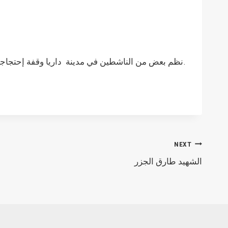
نظم بعض من الناشطين في مدينة داريا وقفة إحتجاجية ضد إنتخابات الدم رفع خلالها لافتات تندد بترشح الاسد للانتخاب واعتبارها مهزلة.
NEXT
الشهيد طارق الجزر