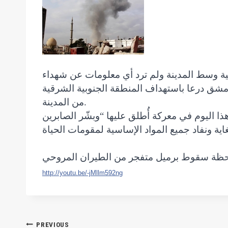
نية وسط المدينة ولم ترد أي معلومات عن شهداء
 من ثكنات الفرقة الرابعة والفوج 153 وحواجز أوتوستراد دمشق درعا باستهداف المنطقة الجنوبية الشرقية
من المدينة.
http://youtu.be/-jMllm592ng
Post
PREVIOUS