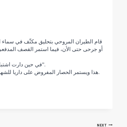
قام الطيران المروحي بتحليق مكثّف في سماء الم
في حين دارت اشتباكات عنيفة على الجبهة الجنوبية الشرقية من المدينة صباح هذا اليوم في معركة أُطلق عليها “وبشّر الصابرين”.
هذا ويستمر الحصار المفروض على داريا للشهر الرابع عشر على التوالي, في ظل حالة إنسانية مأساوية للغاية ونفاد جميع المواد الإساسية لمقومات الحياة.
NEXT