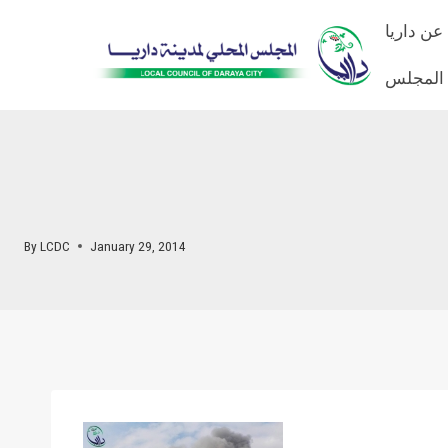
Skip
عن داريا
to
content
 المجلس
By
LCDC
January 29, 2014