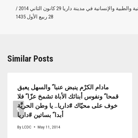
الحصاد_اليومي للأوضاع الميدانية والطبية والإنسانية في مدينة داريا 29 كانون الثاني 2014 /
navigation
28 ربيع الأول 1435
Similar Posts
مادام الكرْم ينبض عنبا ً والسهل يعبق
قمحا ً ونفوس أبنائك الأباة تشمخ عزّا ً فلا
خوف على محيّاك #داريا.. يا وطن الحريَّة
أبدا ً بساتين #داريا
By
LCDC
May 11, 2014