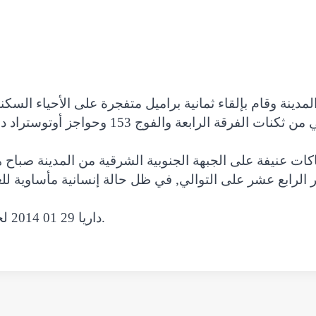
دينة وقام بإلقاء ثمانية براميل متفجرة على الأحياء السك
أو جرحى حتى الأن، فيما استمر القصف المدفعي
داريا 29 01 2014 لحظة سقوط برميل متفجر من الطيران المروحي.