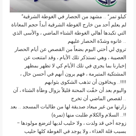
“كيلو تمر” .. مشهد من الجصار في الغوطة الشرقية
لم يعلم أحد من خارج الغوطة الشرقية أبداً حجم المعاناة
التي تكبدها أهالي الغوطة الشتاء الماضي ، والأسى الذي
عانوه وشدّة الحصار عليهم ..
تروي لي أختي اليوم بضعاً من القصص عن أيام الحصار
العصيبة ، وهي تستذكر تلك الأيام ، وقد امتنعت عن
إخبارنا بما يجري في تلك الأيام كي لا تظهر بمظهر
المشتكية المتبرمة ، فهم يرون أنهم في أحسن حال ،
وابهم ..!!!!
ويخافون أن تذهب الشكوى بث
واليوم بعد أن خفّت المحنة قليلاً بزوال وطأة الشتاء ، آن
لقصص الماضي أن تخرج ..
زارتها من غير ميعاد صديقة لها من طالبات المسجد .. بعد
السلام والكلام طلبت منها (تمرة) ..!!
– زوجة أخي قد ولدت ، ولا حليب لديها لترضع مولودها
بسبب قلة الغذاء ، ولا يوجد في الغوطة كلها حليب