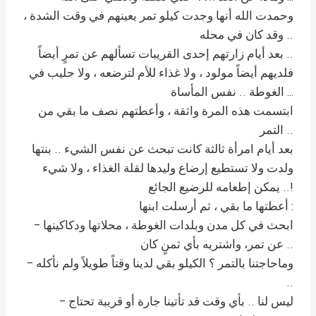
وحمدت الله أنها وجدت كيلو تمر يعينهم في وقت الشدة ،
وقد كان في محله ..
بعد أيام زارتهم إحدى القريبات تسألهم عن تمرٍ أيضاً ..
فلديهم أيضاً مولود ، ولا غذاء للأم لترضعه ، ولا حليب في
الغوطة .. نفس المأساة …
ابتسمت هذه المرة واثقة ، وأعطتهم نصف ما بقي من
التمر ..
بعد أيام امرأة ثالثة كانت تبحث عن نفس الشيء .. بنتها
ولدت ولا تستطيع إرضاع وليدها لقلة الغذاء ، ولا شيء
يمكن إطعامه للرضيع الجائع ..!
أعطتها ما بقي ، ثم أرسلت ابنها :
– ابحث في كل مدن وبلدات الغوطة ، محلاتها ودكاكينها
عن تمر، واشتريه بأي ثمنٍ كان ..
– وماحاجتنا بالتمر ؟ الكيلو بقي لدينا وقتاً طويلاً ولم نأكله
..
– ليس لنا .. بأي وقت قد تأتينا جارة أو قريبة تحتاج