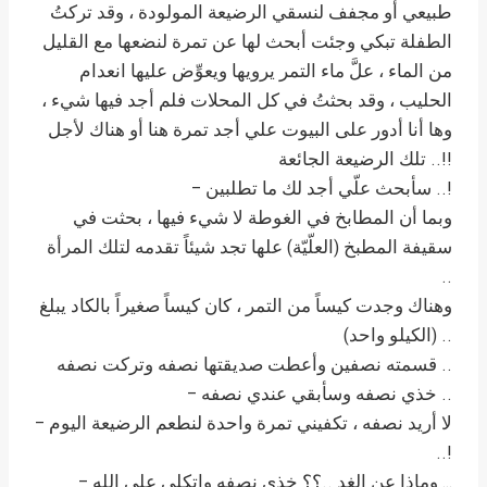
طبيعي أو مجفف لنسقي الرضيعة المولودة ، وقد تركتُ
الطفلة تبكي وجئت أبحث لها عن تمرة لنضعها مع القليل
من الماء ، علَّ ماء التمر يرويها ويعوِّض عليها انعدام
الحليب ، وقد بحثتُ في كل المحلات فلم أجد فيها شيء ،
وها أنا أدور على البيوت علي أجد تمرة هنا أو هناك لأجل
تلك الرضيعة الجائعة ..!!
– سأبحث علّي أجد لك ما تطلبين ..!
وبما أن المطابخ في الغوطة لا شيء فيها ، بحثت في
سقيفة المطبخ (العلّيّة) علها تجد شيئاً تقدمه لتلك المرأة
..
وهناك وجدت كيساً من التمر ، كان كيساً صغيراً بالكاد يبلغ
(الكيلو واحد) ..
قسمته نصفين وأعطت صديقتها نصفه وتركت نصفه ..
– خذي نصفه وسأبقي عندي نصفه ..
– لا أريد نصفه ، تكفيني تمرة واحدة لنطعم الرضيعة اليوم
..!
– وماذا عن الغد ..؟؟ خذي نصفه واتكلي على الله …