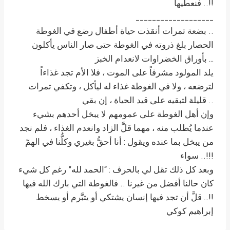
فنعطيها ..!!
___________________
بضعة تمرات أنقذت حياة أطفال رضع في الغوطة ..
الحصار بلغ ذروته في الغوطة حتى صار الناس يأكلون
بأوراق الخضراوات لانعدام الخبز …
يلد المولود مشرفاً على الموت ، فلا الأم تجد غذاءاً
لترضعه ، ولا في الغوطة غذاء له ليأكل ، وتكفي تمرات
قليلة لتبقيه على قيد الحياة ، إن بقي ..
وإن أهل الغوطة على عمومهم لا يبخل أحدهم بشيء
عندما يُطلب منه ، مهما قلَّ الزاد وانعدم الغذاء ، فلم نجد
من يبخل بما عنده ويقول : أنا أحقُّ بغيري وكلُّنا في الهمّ
سواء ..!!!
وبعد كل ذلك تقل لي بالحرف : “الحمد لله” رغم كل شيء
كان حالنا أفضل من غيرنا .. فالغوطة التي بارك الله فيها
قلَّ أن تجد فيها إنسان يشتكي أو يتبَّرم أو يسخط …!!
إبراهيم كوكي