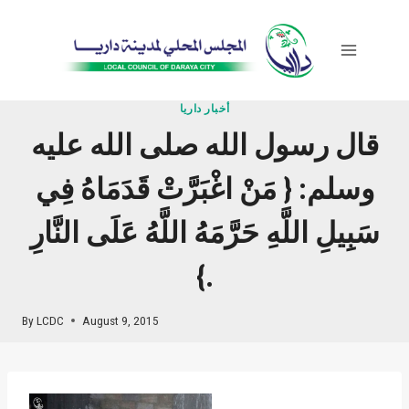
Skip
to
content
أخبار داريا
قال رسول الله صلى الله عليه
وسلم: { مَنْ اغْبَرَّتْ قَدَمَاهُ فِي
سَبِيلِ اللَّهِ حَرَّمَهُ اللَّهُ عَلَى النَّارِ
}.
By
LCDC
August 9, 2015