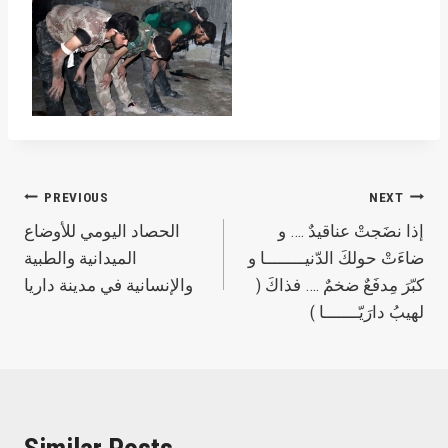
Post
PREVIOUS
NEXT
إذا نضَجتْ عناقيدٌ …. و
‫الحصاد اليومي‬ للأوضاع
navigation
ضاءَتْ حولكَ الدّنيــــــــا و
الميدانية والطبية
كبّرَ مِدفَعٌ ضخمٌ …. فذاكَ (
لهيبُ دارَيّـــــــا )