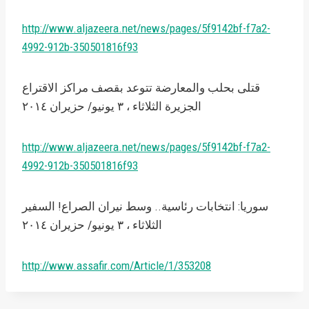
http://www.aljazeera.net/news/pages/5f9142bf-f7a2-
4992-912b-350501816f93
قتلى بحلب والمعارضة تتوعد بقصف مراكز الاقتراع
الجزيرة الثلاثاء ، ٣ يونيو/ حزيران ٢٠١٤
http://www.aljazeera.net/news/pages/5f9142bf-f7a2-
4992-912b-350501816f93
سوريا: انتخابات رئاسية.. وسط نيران الصراع! السفير
الثلاثاء ، ٣ يونيو/ حزيران ٢٠١٤
http://www.assafir.com/Article/1/353208