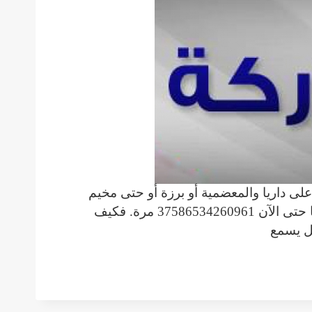
ى داريا والمعضمية أو برزة أو حتى مخيم
اليرموك في قلب دمشق. وكل يوم يخبرنا اعلام النظام انه قام بتطهير داريا. وقد وصل عدد مرات تطهير داريا حتى الآن 37586534260961 مرة. فكيف