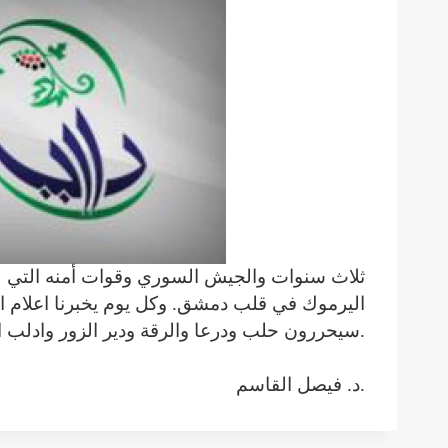
ثلاث سنوات والجيش السوري وقوات أمنه التي لا
سيحررون حلب ودرعا والرقة ودير الزور وادلب التي تبعد مئات الكيلومترات عن دمشق. مجنون يحكي وعاقل يسمع.
د. فيصل القاسم.