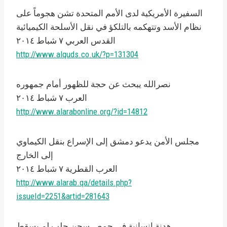
السفيرة الأمريكية لدى الأمم المتحدة تشن هجوماً على
نظام الأسد وتتهكمه بالتلكؤ في نقل الأسلحة الكيميائية
القدس العربي ٧ شباط ٢۰۱٤
http://www.alquds.co.uk/?p=131304
نصرالله يبحث عن حجة للظهور أمام جمهوره
العرب ٧ شباط ٢۰۱٤
http://www.alarabonline.org/?id=14812
مجلس الأمن يدعو دمشق إلى الإسراع بنقل الكيماوي
إلى الخارج
العرب القطرية ٧ شباط ٢۰۱٤
http://www.alarab.qa/details.php?
issueId=2251&artid=281643
هدنة إنسانية في حمص سجن حلب لم يسقط