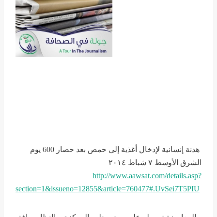
هدنة إنسانية لإدخال أغذية إلى حمص بعد حصار 600 يوم
الشرق الأوسط ٧ شباط ٢۰۱٤
http://www.aawsat.com/details.asp?
section=1&issueno=12855&article=760477#.UvSei7T5PIU