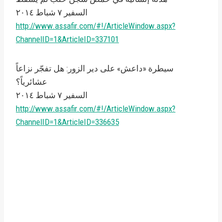
السفير ٧ شباط ٢۰۱٤
http://www.assafir.com/#!/ArticleWindow.aspx?
ChannelID=1&ArticleID=337101
سيطرة «داعش» على دير الزور: هل تفجّر نزاعاً
عشائرياً؟
السفير ٧ شباط ٢۰۱٤
http://www.assafir.com/#!/ArticleWindow.aspx?
ChannelID=1&ArticleID=336635