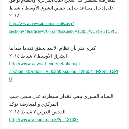
المعارضة تسيطر على سجن حلب المركزي والنظام يوافق
على إدخال مساعدات إلى حمص الشرق الأوسط ٧ شباط
٢۰۱٤
http://www.aawsat.com/details.asp?
section=4&article=760534&issueno=12855#.UvSelrT5PIU
كيري يقر بأن نظام الأسد يحقق تقدما ميدانيا
الشرق الأوسط ٧ شباط ٢۰۱٤
http://www.aawsat.com/details.asp?
section=4&article=760535&issueno=12855#.UvSemLT5PI
U
النظام السوري ينفي فقدان سيطرته على سجن حلب
المركزي والمعارضة تؤكد
القدس العربي ٧ شباط ٢۰۱٤
http://www.alquds.co.uk/?p=131333