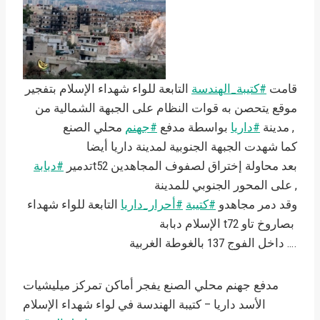
قامت
#كتيبة_الهندسة
التابعة للواء شهداء الإسلام بتفجير
موقع يتحصن به قوات النظام على الجبهة الشمالية من
محلي الصنع ,
مدينة
#داريا
بواسطة مدفع
#جهنم
كما شهدت الجبهة الجنوبية لمدينة داريا أيضا
t52 بعد محاولة إختراق لصفوف المجاهدين
تدمير
#دبابة
على المحور الجنوبي للمدينة ,
وقد دمر مجاهدو
#كتيبة
#أحرار_داريا
التابعة للواء شهداء
الإسلام دبابة t72 بصاروخ تاو
داخل الفوج 137 بالغوطة الغربية ….
مدفع جهنم محلي الصنع يفجر أماكن تمركز ميليشيات
الأسد داريا – كتيبة الهندسة في لواء شهداء الإسلام