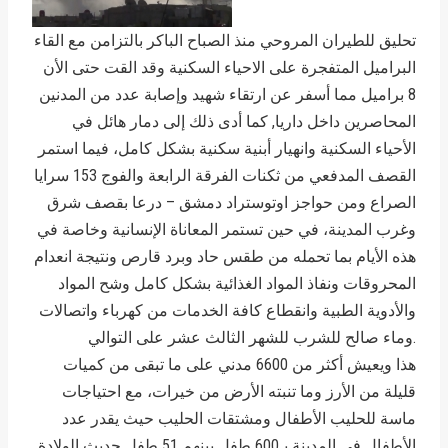
تحليق للطيران المروحي منذ الصباح الباكر بالتزامن مع القاء
البراميل المتفجرة على الاحياء السكنية وقد القت حتى الأن
8 براميل مما أسفر عن ارتقاء شهيد وإصابة عدد من المدنين
المحاصرين داخل داريا, كما أدى ذلك إلى دمار هائل في
الأحياء السكنية وانهيار أبنية سكنية بشكل كامل، فيما استمر
القصف المدفعي من ثكنات الفرقة الرابعة والفوج 153 سرايا
الصراع ومن حواجز اوتوستراد دمشق – درعا بقصف شرق
وغرب المدينة، في حين تستمر المعاناة الإنسانية وخاصة في
هذه الأيام بما تحمله من طقس حاد وبرد قارص ونتيجة انعدام
المحروقات ونفاذ المواد الغذائية بشكل كامل وشح المواد
والأدوية الطبية وانقطاع كافة الخدمات من كهرباء واتصالات
وماء صالح للشرب للشهر الثالث عشر على التوالي.
هذا ويعيش أكثر من 6600 مدني على ما تبقى من كميات
قليلة من الأرز وما تنبته الأرض من خيرات، مع احتياجات
ماسة للحليب الأطفال ومشتقات الحليب حيث يقدر عدد
الأطفال في المدينة بـ600 طفل بينهم 51 طفل حديث الولادة