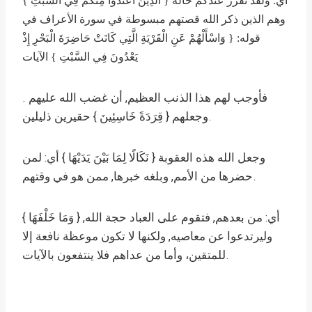
أي: ولقد تقرر عندكم حالة { الَّذِينَ اعْتَدَوْا مِنْكُمْ فِي السَّبْتِ }
وهم الذين ذكر الله قصتهم مبسوطة في سورة الأعراف في
قوله: { وَاسْأَلْهُمْ عَنِ الْقَرْيَةِ الَّتِي كَانَتْ حَاضِرَةَ الْبَحْرِ إِذْ
يَعْدُونَ فِي السَّبْتِ } الآيات
. فأوجب لهم هذا الذنب العظيم, أن غضب الله عليهم
وجعلهم { قِرَدَةً خَاسِئِينَ } حقيرين ذليلين.
وجعل الله هذه العقوبة { نَكَالًا لِمَا بَيْنَ يَدَيْهَا } أي: لمن
حضرها من الأمم, وبلغه خبرها, ممن هو في وقتهم.
{ وَمَا خَلْفَهَا } أي: من بعدهم, فتقوم على العباد حجة الله,
وليرتدعوا عن معاصيه, ولكنها لا تكون موعظة نافعة إلا
للمتقين، وأما من عداهم فلا ينتفعون بالآيات.