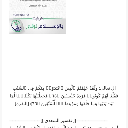
ال تعالى: وَلَقَدْ عَلِمْتُمُ ٱلَّذِينَ ٱعْتَدَوْا۟ مِنكُمْ فِى ٱلسَّبْتِ
فَقُلْنَا لَهُمْ كُونُوا۟ قِرَدَةً خَـٰسِـِٔينَ ﴿٦٥﴾ فَجَعَلْنَـٰهَا نَكَـٰلًۭا لِّمَا
بَيْنَ يَدَيْهَا وَمَا خَلْفَهَا وَمَوْعِظَةًۭ لِّلْمُتَّقِينَ ﴿٦٦﴾ [البقرة]
══════════[[ تفسير السعدي ]]══════════