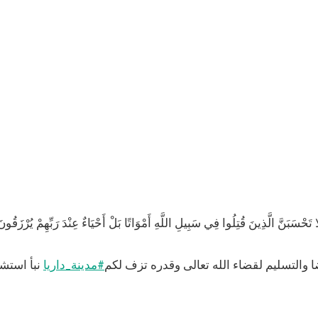
ا تَحْسَبَنَّ الَّذِينَ قُتِلُوا فِي سَبِيلِ اللَّهِ أَمْوَاتًا بَلْ أَحْيَاءٌ عِنْدَ رَبِّهِمْ يُرْزَقُو
 والتسليم لقضاء الله تعالى وقدره تزف لكم
#مدينة_داريا