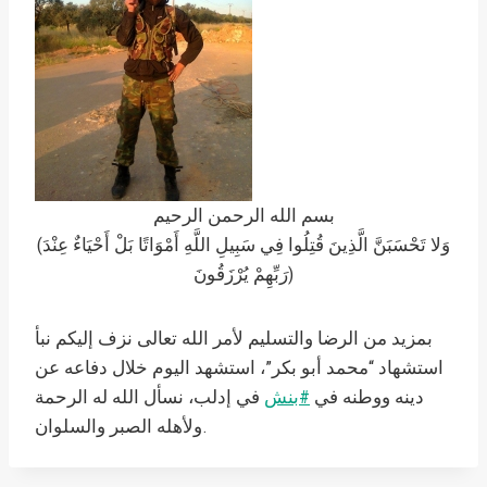
بسم الله الرحمن الرحيم
(وَلا تَحْسَبَنَّ الَّذِينَ قُتِلُوا فِي سَبِيلِ اللَّهِ أَمْوَاتًا بَلْ أَحْيَاءٌ عِنْدَ
رَبِّهِمْ يُرْزَقُونَ)
بمزيد من الرضا والتسليم لأمر الله تعالى نزف إليكم نبأ
استشهاد “محمد أبو بكر”، استشهد اليوم خلال دفاعه عن
دينه ووطنه في
#بنش
في إدلب، نسأل الله له الرحمة
ولأهله الصبر والسلوان.