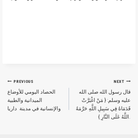
Post
PREVIOUS
NEXT
قال رسول الله صلى الله
‫ ‏الحصاد اليومي‬ للأوضاع
navigation
عليه وسلم: { مَنْ اغْبَرَّتْ
الميدانية والطبية
قَدَمَاهُ فِي سَبِيلِ اللَّهِ حَرَّمَهُ
اللَّهُ عَلَى النَّارِ }.