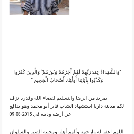
“وَالشُّهَدَاءُ عِنْدَ رَبِّهِمْ لَهُمْ أَجْرُهُمْ وَنُورُهُمْ ۖ وَالَّذِينَ كَفَرُوا
وَكَذَّبُوا بِآيَاتِنَا أُولَٰئِكَ أَصْحَابُ الْجَحِيم “
بمزيد من الرضا والتسليم لقضاء الله وقدره تزف
لكم مدينة داريا استشهاد الشاب فايز أبو محمد وهو يدافع
عن أرضه ودينه في 2015-08-09
اللهم اغفر له وارحمه وألهم أهله ومحبيه الصبر والسلوان