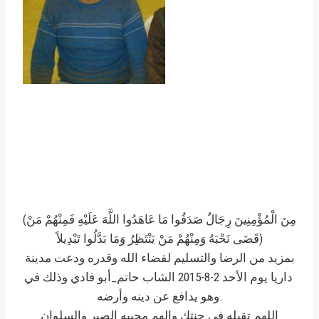
(مِنَ الْمُؤْمِنِينَ رِجَالٌ صَدَقُوا مَا عَاهَدُوا اللَّهَ عَلَيْهِ فَمِنْهُمْ مَنْ
قَضَى نَحْبَهُ وَمِنْهُمْ مَنْ يَنْتَظِرُ وَمَا بَدَّلُوا تَبْدِيلاً)
بمزيد من الرضا والتسليم لقضاء الله وقدره ودعت مدينة
داريا‬
يوم الأحد 2-8-2015 الشاب حاتم_أبو فادي وذلك في
وهو يدافع عن دينه وأرضه.
اللهم تقبله في جنتك والهم محبيه الصبر والسلوان