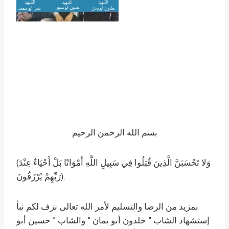
بسم الله الرحمن الرحيم
(وَلا تَحْسَبَنَّ الَّذِينَ قُتِلُوا فِي سَبِيلِ اللَّهِ أَمْوَاتًا بَلْ أَحْيَاءٌ عِنْدَ
رَبِّهِمْ يُرْزَقُونَ).
بمزيد من الرضا والتسليم لأمر الله تعالى نزف لكم نبأ
إستشهاد الشاب ” خلدون أبو يمان ” والشاب ” حسين أبو