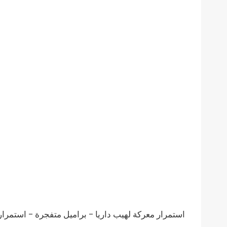
استمرار معركة لهيب
داريا
– براميل متفجرة – استمرار