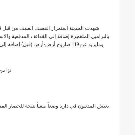
شهدت المدينة استمرار القصف العنيف من قبل قوات
تزامن ذلك مع استمرار الاشتباكات العنيفة في الجبهة الشمالية ضمن معركة لهيب داريا التي بدأتها يوم الأحد الثاني من شهر آب.
يعيش المدنيون في داريا وضعاً صعباً نتيجة للحصار ال