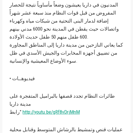
المدنيون في داريا يعيشون وضعاً مأساوياً نتيجة للحصار
المفروض من قبل قوات النظام منذ سبعة عشر شهراً
إضافة لدمار البنى التحتية من شبكات مياه وكهرباء
واتصالات حيث يقطن في المدينة نحو 6000 مدني بينهم
600 طفل منهم 50 طفل حديث الأولادة.
كما يعاني النازحين من مدينة داريا إلى المناطق المجاورة
من تضييق أجهزة المخابرات والجيش الأسدي في ظل
سوء الأوضاع المعيشية والإنسانية.
• فيديوهــات
طائرات النظام تجدد قصفها بالبراميل المتفجرة على
مدينة داريا
http://youtu.be/gRf8vDrjMnM
رابط”
عمليات قنص وتمشيط بالرشاش المتوسط وقنابل محلية