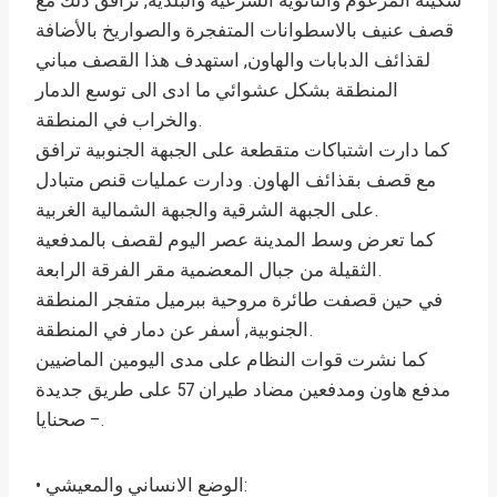
سكينة المزعوم والثانوية الشرعية والبلدية, ترافق ذلك مع
قصف عنيف بالاسطوانات المتفجرة والصواريخ بالأضافة
لقذائف الدبابات والهاون, استهدف هذا القصف مباني
المنطقة بشكل عشوائي ما ادى الى توسع الدمار
والخراب في المنطقة.
كما دارت اشتباكات متقطعة على الجبهة الجنوبية ترافق
مع قصف بقذائف الهاون. ودارت عمليات قنص متبادل
على الجبهة الشرقية والجبهة الشمالية الغربية.
كما تعرض وسط المدينة عصر اليوم لقصف بالمدفعية
الثقيلة من جبال المعضمية مقر الفرقة الرابعة.
في حين قصفت طائرة مروحية ببرميل متفجر المنطقة
الجنوبية, أسفر عن دمار في المنطقة.
كما نشرت قوات النظام على مدى اليومين الماضيين
مدفع هاون ومدفعين مضاد طيران 57 على طريق جديدة
– صحنايا.
• الوضع الانساني والمعيشي: