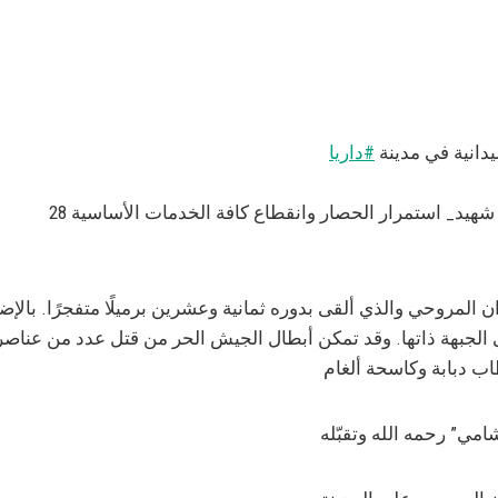
يدانية في مدينة
‫#‏
ران المروحي والذي ألقى بدوره ثمانية وعشرين برميلًا متفجرًا. با