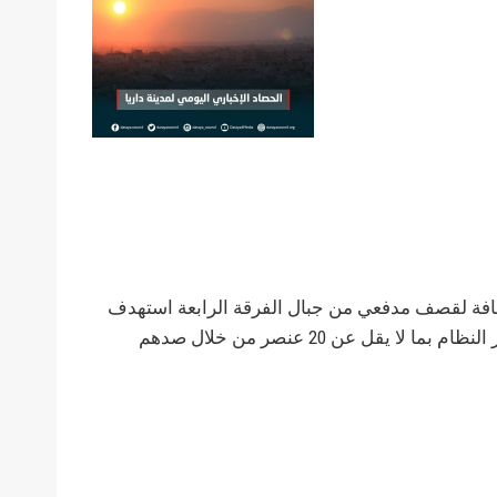
لإضافة لقصف مدفعي من جبال الفرقة الرابعة استهدف
الجبهة الجنوبية و أربعة صواريخ أرض-أرض (الفيل) على الجبهة ذاتها. وقد تمكن أبطال الجيش الحر من قتل عدد من عناصر النظام بما لا يقل عن 20 عنصر من خلال صدهم