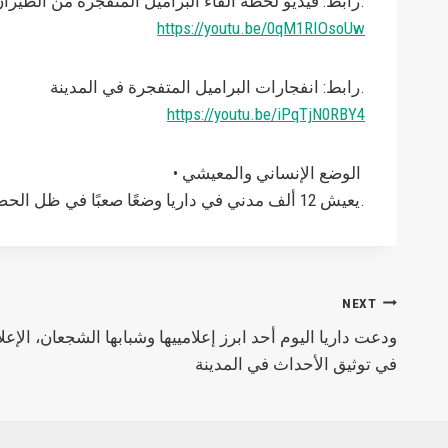
رابط: فيديو لحظة القاء البراميل المتفجرة من الطيران المروحي على المدينة.
https://youtu.be/0qM1RIOsoUw
رابط: انفجارات البراميل المتفجرة في المدينة.
https://youtu.be/iPqTjN0RBY4
• الوضع الإنساني والمعيشي
يعيش 12 ألف مدني في داريا وضعًا صعبًا في ظل الحصار الخانق الذي تفرضه قوات النظام منذ ثلاث سنوات في ظل انقطاع الخدمات الأساسية من مياه وكهرباء واتصالات.
NEXT
ودعت داريا اليوم أحد ابرز إعلامييها وشبابها الشجعان، الإع
في توثيق الأحداث في المدينة