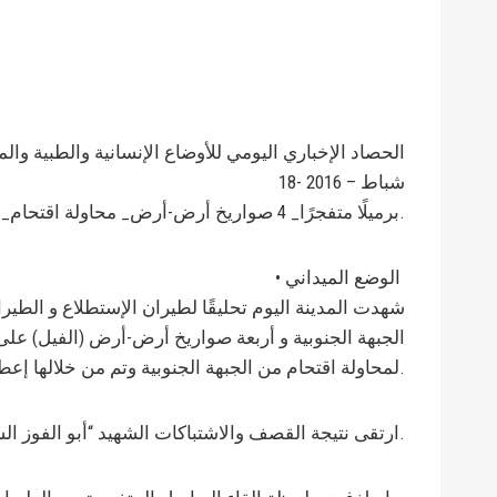
الحصاد الإخباري اليومي للأوضاع الإنسانية والطبية والم
18- شباط – 2016
28 برميلًا متفجرًا_ 4 صواريخ أرض-أرض_ محاولة اقتحام_ شهيد_ استمرار الحصار وانقطاع كافة الخدمات الأساسية.
• الوضع الميداني
شهدت المدينة اليوم تحليقًا لطيران الإستطلاع و الطي
لمحاولة اقتحام من الجبهة الجنوبية وتم من خلالها إعطاب دبابة وكاسحة ألغام.
ارتقى نتيجة القصف والاشتباكات الشهيد “أبو الفوز الشامي” رحمه الله وتقبّله.