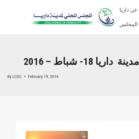
Skip
عن داريا
to
content
 المجلس
1- شباط – 2016
By
LCDC
February 19, 2016