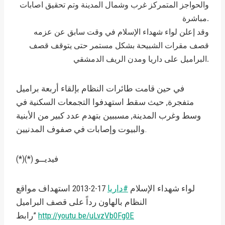
والحواجز المتمركز غرب وشمال المدينة وتم تحقيق اصابات
مباشرة.
وقد إعلن لواء شهداء الإسلام في وقت سابق عن عزمه
قصف مقرات الشبيحة بشكل مستمر حتى يتوقف قصف
البراميل على داريا ومدن الريف الدمشقي.
في حين قامت طائرات النظام بإلقاء أربعة براميل
متفجرة, حيث سقط استهدفوا التجمعات السكنية في
وسط وغرب المدينة, مسببين بتهدم عدد كبير من الأبنية
والبيوت وإصابات في صفوف المدنيين.
(*)(*) فيديــو
لواء شهداء الإسلام
#داريا
17-2-2013 استهداف مواقع
النظام بالهاون رداً على قصف البراميل
http://youtu.be/uLvzVb0Fg0E
رابط”