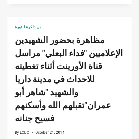
بتاريخ
الطحين
"30-
من
7-
أماكن
2012"
القصف
من ذاكرة الثورة
والتي
الى
استمرت
أماكن
مظاهرة بحضور الشهيدين
لقرابة
أكثر
الخمس
أمناً
الإعلاميين "فداء البعلي" مراسل
أيام
في
.
بداية
قناة الأورينت أثناء تغطيته
حصار
مدينة
للاحداث في مدينة داريا
داريا
والشهيد "شاهر أبو
عمران"تقبلهم الله وأسكنهم
فسيح جنانه
By
LCDC
October 21, 2014