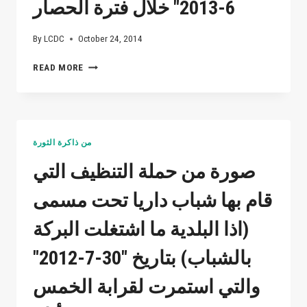
6-2013" خلال فترة الحصار
By
LCDC
October 24, 2014
من
READ MORE
مظاهرات
داريا
بتاريخ
"28-
6-
من ذاكرة الثورة
2013"
خلال
صورة من حملة التنظيف التي
فترة
الحصار
قام بها شباب داريا تحت مسمى
(اذا البلدية ما اشتغلت البركة
بالشباب) بتاريخ "30-7-2012"
والتي استمرت لقرابة الخمس