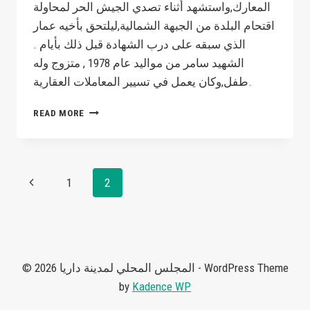
المعارك,واستشهد أثناء تصدي الجيش الحر لمحاولة
اقتحام البلدة من الجبهة الشمالية,ليلتحق بأخيه عمار
الذي سبقه على درب الشهادة قبل ذلك بأيام .
الشهيد سامر من مواليد عام 1978 , متزوج وله
طفل,وكان يعمل في تسيير المعاملات العقارية.
الشهيد
READ MORE
سامر
أبو
ربيع
Page
Previous
1
2
navigation
Page
© 2026 المجلس المحلي لمدينة داريا - WordPress Theme
by
Kadence WP