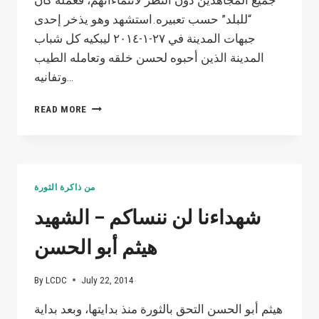
جميع المجاهدين دون النظر لانتماءاتهم، فعمله كان
“للبلد” حسب تعبيره.استشهد وهو يذخر إحدى
جبهات المدينة في ٢٧-١-٢٠١٤ ليبكيه كل شباب
المدينة الذين أحبوه لحسن خلقه وتعامله الطيب
وتفانيه…
شهداءنا
READ MORE
لن
ننساكم
–
الشهيد
مجاهد
من ذاكرة الثورة
أبو
همام
شهداءنا لن ننساكم – الشهيد
هيثم أبو الحسن
By
LCDC
July 22, 2014
هيثم أبو الحسن التحق بالثورة منذ بدايتها، وبعد بداية