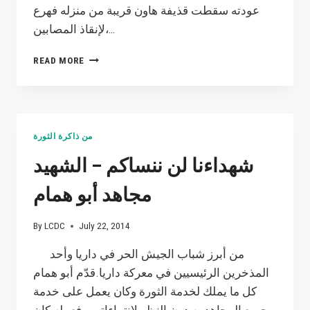
فسيح
عودته سقطت قذيفة هاون قريبة من منزله فهرع
جنانه
لإنقاذ المصابين،…
شهداءنا
READ MORE
لن
ننساكم
–
الشهيد
ماجد
من ذاكرة الثورة
أبو
وائل
شهداءنا لن ننساكم – الشهيد
مجاهد أبو همام
By
LCDC
July 22, 2014
من أبرز شباب الجيش الحر في داريا وأحد
المذخرين الرئيسيين في معركة داريا.قدّم أبو همام
كل ما يملك لخدمة الثورة وكان يعمل على خدمة