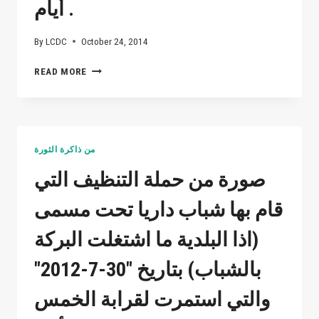
أيام .
By
LCDC
October 24, 2014
صورة
READ MORE
من
حملة
التنظيف
التي
قام
من ذاكرة الثورة
بها
شباب
صورة من حملة التنظيف التي
داريا
تحت
قام بها شباب داريا تحت مسمى
مسمى
(اذا
(اذا البلدية ما اشتغلت البركة
البلدية
ما
بالشباب) بتاريخ "30-7-2012"
اشتغلت
البركة
والتي استمرت لقرابة الخمس
بالشباب)