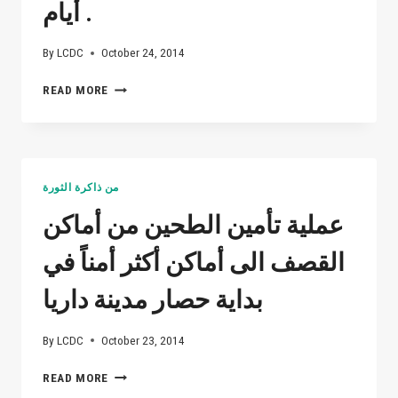
بتاريخ
أيام .
"30-
7-
By
LCDC
October 24, 2014
2012"
والتي
صورة
READ MORE
استمرت
من
لقرابة
حملة
الخمس
التنظيف
أيام
التي
.
قام
من ذاكرة الثورة
بها
شباب
عملية تأمين الطحين من أماكن
داريا
تحت
القصف الى أماكن أكثر أمناً في
مسمى
(اذا
بداية حصار مدينة داريا
البلدية
ما
By
LCDC
October 23, 2014
اشتغلت
البركة
عملية
READ MORE
بالشباب)
تأمين