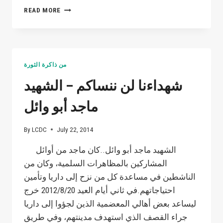
مظاهرة
READ MORE
بحضور
الشهيدين
الإعلاميين
"فداء
البعلي"
من ذاكرة الثورة
مراسل
قناة
شهداءنا لن ننساكم – الشهيد
الأورينت
أثناء
ماجد أبو وائل
تغطيته
للاحداث
By
LCDC
July 22, 2014
في
مدينة
الشهيد ماجد أبو وائل..كان ماجد من أوائل
داريا
المشاركين بالمظاهرات السلمية، وكان من
والشهيد
"شاهر
الناشطين في مساعدة كل من نزح إلى داريا وتأمين
أبو
احتياجاتهم.في ثاني أيام العيد 2012/8/20 خرج
عمران"تقبلهم
ليساعد بعض أهالي المعضمية الذين لجؤوا إلى داريا
الله
جراء القصف الذي استهدف مدينتهم، وفي طريق
وأسكنهم