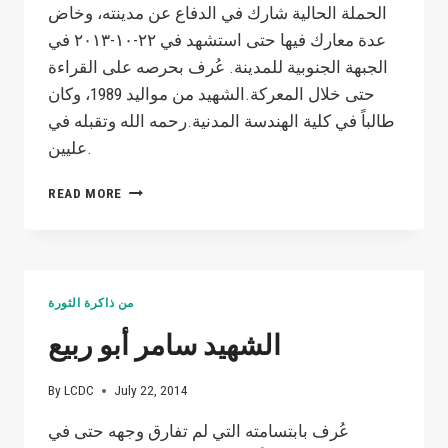
الحملة الحالية شارك في الدفاع عن مدينته، وخاض
عدة معارك فيها حتى استشهد في ٢٢-١٠-٢٠١٣ في
الجبهة الجنوبية للمدينة. عُرف بحرصه على القراءة
حتى خلال المعركة.الشهيد من مواليد 1989، وكان
طالباً في كلية الهندسة المدنية.رحمه الله وتقبله في
عليين.
شهداءنا
READ MORE
لن
ننساكم
–
الشهيد
هيثم
من ذاكرة الثورة
أبو
الحسن
الشهيد سامر أبو ربيع
By
LCDC
July 22, 2014
عُرف بابتسامته التي لم تفارق وجهه حتى في