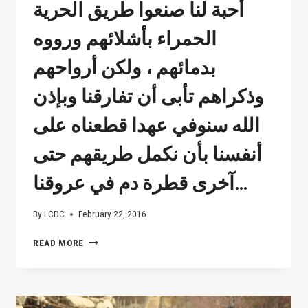
أحبة لنا صنعوا طريق الحرية
الحمراء بأشلائهم ورووه
بدمائهم ، ولكن أرواحهم
وذكراهم تأبى أن تفارقنا وبإذن
الله سنوفي عهدا قطعناه على
أنفسنا بأن نكمل طريقهم حتى
آخرى قطرة دم في عروقنا…
By
LCDC
February 22, 2016
وهناك
READ MORE
تحت
الثرى
أودعنا
أجساد