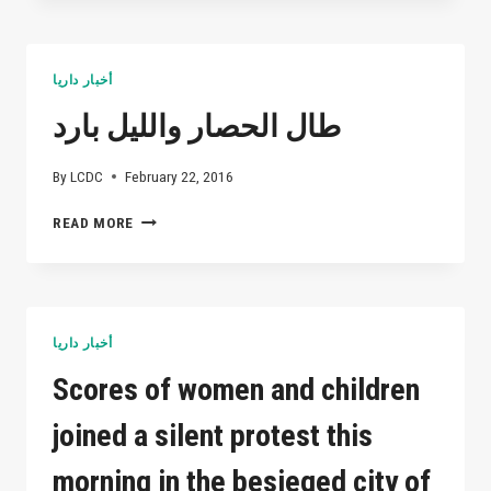
ماتت
أنفسنا
ماما..
بأن
نكمل
أخبار داريا
طريقهم
حتى
طال الحصار والليل بارد
آخرى
قطرة
By
LCDC
February 22, 2016
دم
في
طال
READ MORE
عروقنا…
الحصار
والليل
بارد
أخبار داريا
Scores of women and children
joined a silent protest this
morning in the besieged city of