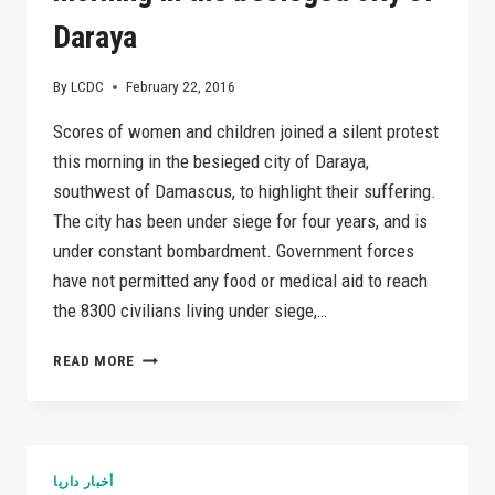
Daraya
By
LCDC
February 22, 2016
Scores of women and children joined a silent protest
this morning in the besieged city of Daraya,
southwest of Damascus, to highlight their suffering.
The city has been under siege for four years, and is
under constant bombardment. Government forces
have not permitted any food or medical aid to reach
the 8300 civilians living under siege,…
SCORES
READ MORE
OF
WOMEN
AND
CHILDREN
JOINED
أخبار داريا
A