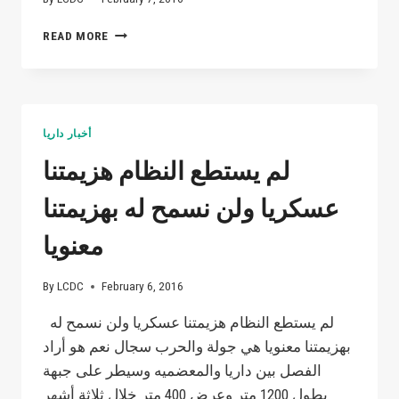
هنا
READ MORE
الطحين
كل
الطحين،
ولم
نصدر
أخبار داريا
يومًا
جعجعة
لم يستطع النظام هزيمتنا
عسكريا ولن نسمح له بهزيمتنا
معنويا
By
LCDC
February 6, 2016
لم يستطع النظام هزيمتنا عسكريا ولن نسمح له
بهزيمتنا معنويا هي جولة والحرب سجال نعم هو أراد
الفصل بين داريا والمعضميه وسيطر على جبهة
بطول 1200 متر وعرض 400 متر خلال ثلاثة أشهر