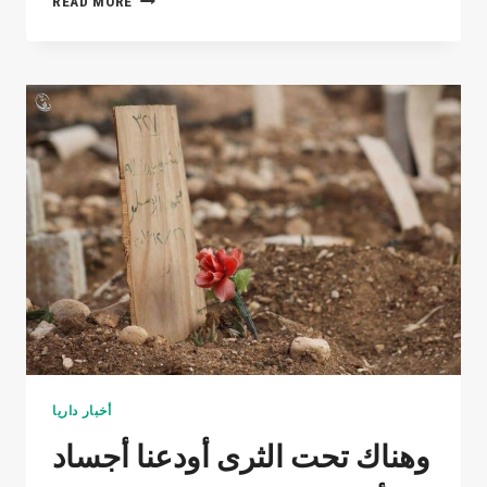
READ MORE
مدينة
تحت
الحصار
أكبر
عدد
من
البراميل
المتفجرة
سقط
عليها
ماذا
تنتظرون
لمساعدتها
؟!
أخبار داريا
وهناك تحت الثرى أودعنا أجساد