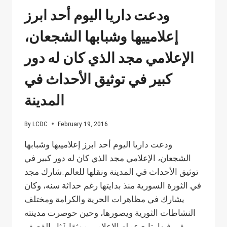
SILENT
ودعت داريا اليوم أحد ابرز
PROTEST
THIS
إعلامييها وشبابها الشجعان،
MORNING
IN
الإعلامي مجد الذي كان له دور
THE
BESIEGED
كبير في توثيق الأحداث في
CITY
OF
المدينة
DARAYA
By
LCDC
February 19, 2016
ودعت داريا اليوم أحد ابرز إعلامييها وشبابها
الشجعان، الإعلامي مجد الذي كان له دور كبير في
توثيق الأحداث في المدينة ونقلها للعالم.شارك مجد
في الثورة السورية منذ بدايتها رغم حداثة سنه، وكان
يشارك في مظاهرات الحرية والكرامة ومختلف
النشاطات الثورية ويصورها، وحين حوصرت مدينته
بقي فيها يتابع عمله الإعلامي موثقا ٱثار القصف