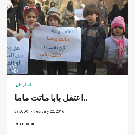
أحبة
لنا
صنعوا
طريق
الحرية
الحمراء
بأشلائهم
ورووه
بدمائهم
،
ولكن
أرواحهم
وذكراهم
تأبى
أخبار داريا
أن
اعتقل بابا ماتت ماما..
تفارقنا
وبإذن
الله
By
LCDC
February 22, 2016
سنوفي
عهدا
اعتقل
READ MORE
قطعناه
بابا
على