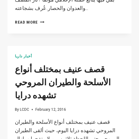
والعدوان والحصار.عُرف بشجاعته…
ودعت
READ MORE
داريا
اليوم
أحد
ابرز
إعلامييها
أخبار داريا
وشبابها
الشجعان،
قصف عنيف بمختلف أنواع
الإعلامي
مجد
الأسلحة والطيران المروحي
الذي
كان
تشهده درايا
له
دور
By
LCDC
February 12, 2016
كبير
في
قصف عنيف بمختلف أنواع الأسلحة والطيران
توثيق
المروحي تشهده درايا اليوم، حيث ألقى الطيران
الأحداث
في
المروحي حتى اللحظة ثلاثين برميلا متفجرا ومازال