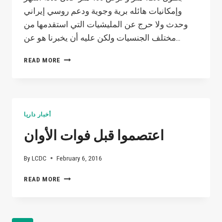
وإمكانيات هائله برية وجوية ودعم روسي إيراني
وحدث ولا حرج عن المليشيات التي استقدمها من
مختلف الجنسيات ولكن عليه أن يخبرنا هو عن…
لم
READ MORE
يستطع
النظام
هزيمتنا
عسكريا
ولن
أخبار داريا
نسمح
له
اعتصموا قبل فوات الأوان
بهزيمتنا
معنويا
By
LCDC
February 6, 2016
اعتصموا
READ MORE
قبل
فوات
الأوان