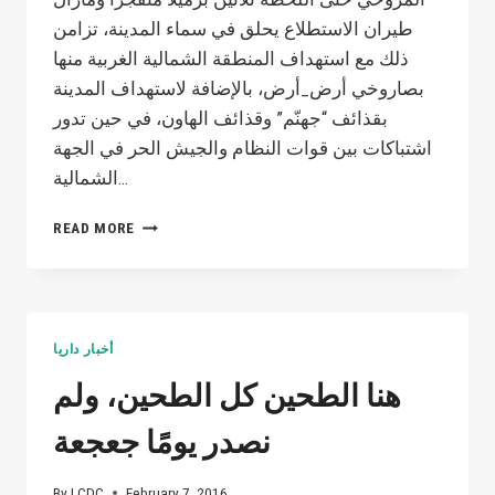
المدينة
طيران الاستطلاع يحلق في سماء المدينة، تزامن
ذلك مع استهداف المنطقة الشمالية الغربية منها
بصاروخي أرض_أرض، بالإضافة لاستهداف المدينة
بقذائف “جهنّم” وقذائف الهاون، في حين تدور
اشتباكات بين قوات النظام والجيش الحر في الجهة
الشمالية…
قصف
READ MORE
عنيف
بمختلف
أنواع
الأسلحة
والطيران
أخبار داريا
المروحي
تشهده
هنا الطحين كل الطحين، ولم
درايا
نصدر يومًا جعجعة
By
LCDC
February 7, 2016